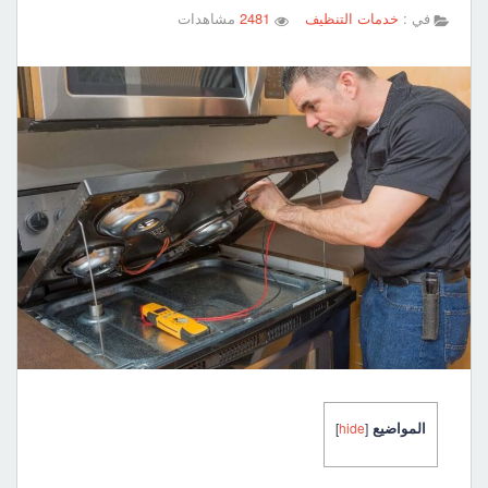
في :
خدمات التنظيف
2481
مشاهدات
المواضيع
]
hide
[