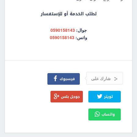
لطلب الخدمة أو للإستفسار
جوال:
0590158143
واتس:
0590158143
شارك على
فيسبوك
تويتر
جوجل بلس
واتساب