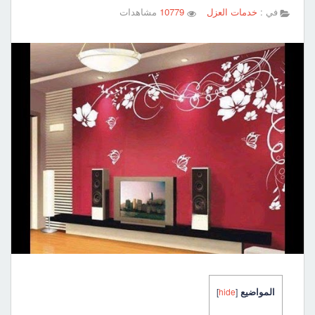
في :
خدمات العزل
10779
مشاهدات
المواضيع
]
hide
[